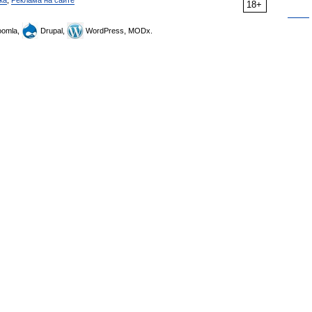
ка
,
Реклама на сайте
18+
omla,
Drupal,
WordPress, MODx.