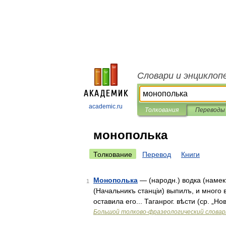
Словари и энциклоп
academic.ru
Толкования
Переводы
монополька
Толкование
Перевод
Книги
Монополька
— (народн.) водка (намек
1
(Начальникъ станціи) выпилъ, и много
оставила его... Таганрог. вѣсти (ср. „Н
Большой толково-фразеологический словар