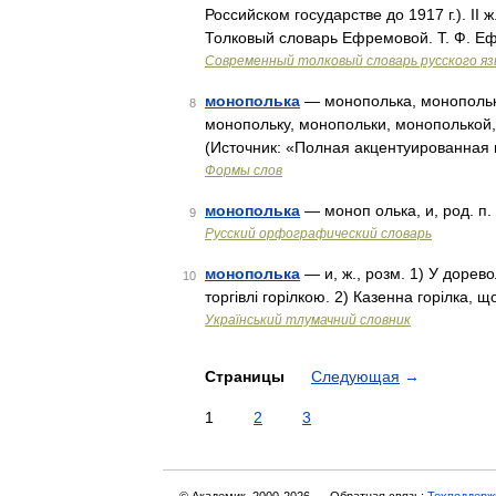
Российском государстве до 1917 г.). II
Толковый словарь Ефремовой. Т. Ф. Е
Современный толковый словарь русского я
монополька
— монополька, монопольк
8
монопольку, монопольки, монополькой
(Источник: «Полная акцентуированная 
Формы слов
монополька
— моноп олька, и, род. п. 
9
Русский орфографический словарь
монополька
— и, ж., розм. 1) У дорев
10
торгівлі горілкою. 2) Казенна горілка, 
Український тлумачний словник
Страницы
Следующая
→
1
2
3