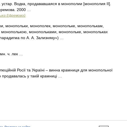
 ж. устар. Водка, продававшаяся в монополии [монополия II].
фремова. 2000 …
зыка Ефремовой
и, монопольки, монополек, монопольке, монополькам,
, монополькою, монопольками, монопольке, монопольках
парадигма по А. А. Зализняку») …
мн. ч. лек …
олюційній Росії та Україні – винна крамниця для монопольної
що продавалась у такій крамниці …