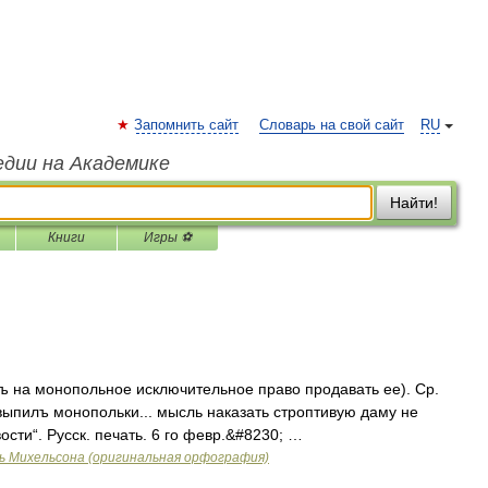
Запомнить сайт
Словарь на свой сайт
RU
едии на Академике
Найти!
Книги
Игры ⚽
ъ на монопольное исключительное право продавать ее). Ср.
 выпилъ монопольки... мысль наказать строптивую даму не
овости“. Русск. печать. 6 го февр.&#8230; …
ь Михельсона (оригинальная орфография)