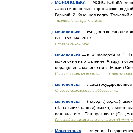
МОНОПОЛЬКА
— МОНОПОЛЬКА, монопол
2
лавка (монопольно торговавшая водкой
Горький. 2. Казенная водка. Толковый 
Толковый словарь Ушакова
монополька
— сущ., кол во синонимов:
3
В.Н. Тришин. 2013 …
Словарь синонимов
монополька
— и, ж. monopole m. 1. Н
4
монополии изготовления. А вдруг потр
обращение с монополькой. Мамин Сиб. 
Исторический словарь галлицизмов русског
монополька
— лавка государственной
5
Словарь сокращений и аббревиатур
монополька
— (народн.) водка (намек
6
(Начальник станции) выпил, и много вы
оставила его... Таганрог. вести (Ср. „Но
Большой толково-фразеологический словар
Монополька
— I ж. устар. Государстве
7