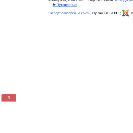
© Академик, 2000-2026
Обратная связь:
Техподдерж
👣 Путешествия
Экспорт словарей на сайты
, сделанные на PHP,
Jo
3