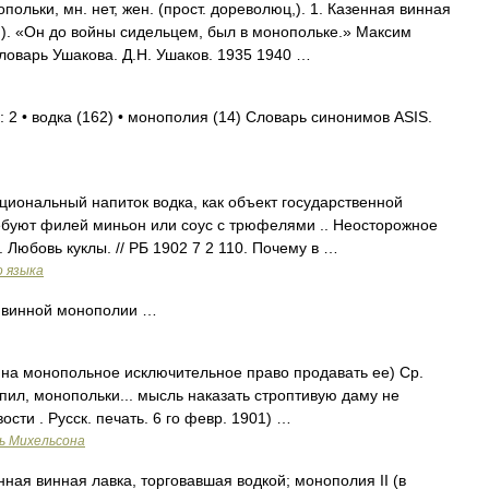
ьки, мн. нет, жен. (прост. дореволюц,). 1. Казенная винная
). «Он до войны сидельцем, был в монопольке.» Максим
словарь Ушакова. Д.Н. Ушаков. 1935 1940 …
 2 • водка (162) • монополия (14) Словарь синонимов ASIS.
ациональный напиток водка, как объект государственной
ебуют филей миньон или соус с трюфелями .. Неосторожное
Любовь куклы. // РБ 1902 7 2 110. Почему в …
о языка
 винной монополии …
 на монопольное исключительное право продавать ее) Ср.
пил, монопольки... мысль наказать строптивую даму не
вости . Русск. печать. 6 го февр. 1901) …
ь Михельсона
нная винная лавка, торговавшая водкой; монополия II (в